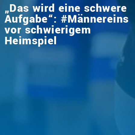
„Das wird eine schwere
Aufgabe“: #Männereins
vor schwierigem
Heimspiel