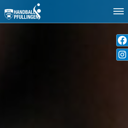
Aktive
Jugend
Tickets
Shop
Partner
Freundeskreis
VfL Pfullingen
Kontakt