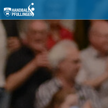
Aktive
Jugend
Tickets
Shop
Partner
Freundeskreis
VfL Pfullingen
Kontakt