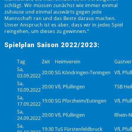
schlägt. Wir müssen zunächst wie immer einmal
zuhause und einmal auswärts gegen jede
Mannschaft ran und das Beste daraus machen.
Unser Anspruch ist es aber, dass wir in jedes Spiel
reingehen, um dieses zu gewinnen.“
Spielplan Saison 2022/2023:
Tag
Zeit
Heimverein
Gastver
Sa,
20:00
SG Köndringen-Teningen
VfL Pfu
03.09.2022
Sa,
20:00
VfL Pfullingen
TSB He
10.09.2022
Sa,
19:00
SG Pforzheim/Eutingen
VfL Pfu
17.09.2022
Sa,
20:00
VfL Pfullingen
Rhein-N
24.09.2022
Sa,
19:30
TuS Fürstenfeldbruck
VfL Pfu