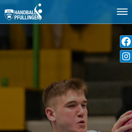
Aktive
Jugend
Tickets
Shop
Partner
Freundeskreis
VfL Pfullingen
Kontakt