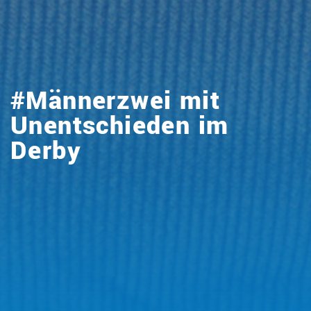
#Männerzwei mit
Unentschieden im
Derby