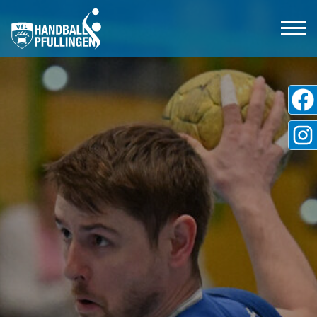
Aktive
Jugend
Tickets
Shop
Partner
Freundeskreis
VfL Pfullingen
Kontakt