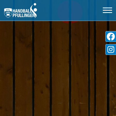
Aktive
Jugend
Tickets
Shop
Partner
Freundeskreis
VfL Pfullingen
Kontakt