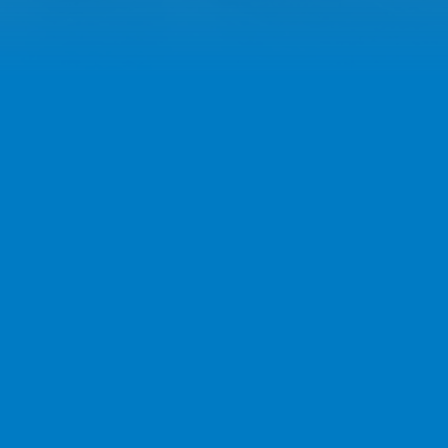
Lasse Schiemann führt #Männerzwei
zum ersten Sieg in der Verbandsliga
VfL Pfullingen – Sport-Union Neckarsulm 34:29
(19:15)
Im ersten Spiel der Saison sichert sich die „Zwoide“
des VfL Pfullingen direkt die ersten zwei Punkte.
Gegen die Sport-Union Neckarsulm setzte sich der
Verbandsligaaufsteiger mit 34:29 durch.
Die Partie begann sehr ausgeglichen, jedoch
schaffte Pfullingen es, ab der zehnten Minute einen
Vorsprung von fünf Toren aufzubauen. Diesen