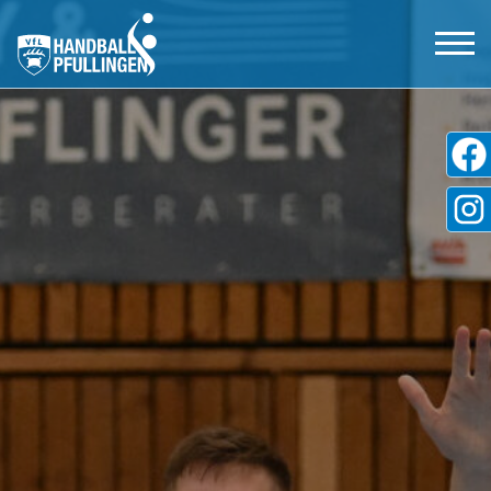
Aktive
Jugend
Tickets
Shop
Partner
Freundeskreis
VfL Pfullingen
Kontakt