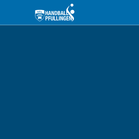
Aktive
Jugend
Tickets
Shop
Partner
Freundeskreis
VfL Pfullingen
Kontakt