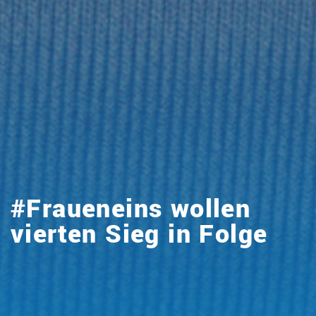
#Fraueneins wollen
vierten Sieg in Folge