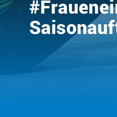
#Frauene
Saisonauf