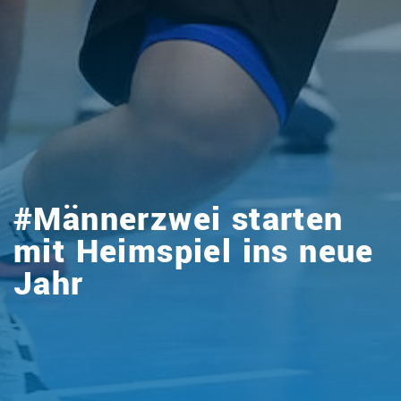
#Männerzwei starten
mit Heimspiel ins neue
Jahr