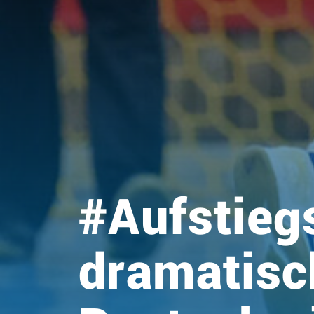
#Aufstieg
dramatisc